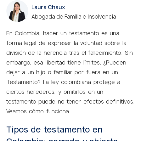
Chaux Jaramillo Abogados
Laura Chaux
5.0
powered by
G
o
o
g
l
e
Abogada de Familia e Insolvencia
review us on
En Colombia, hacer un testamento es una
forma legal de expresar la voluntad sobre la
división de la herencia tras el fallecimiento. Sin
embargo, esa libertad tiene límites. ¿Pueden
dejar a un hijo o familiar por fuera en un
Testamento? La ley colombiana protege a
ciertos herederos, y omitirlos en un
testamento puede no tener efectos definitivos.
Veamos cómo funciona.
Tipos de testamento en