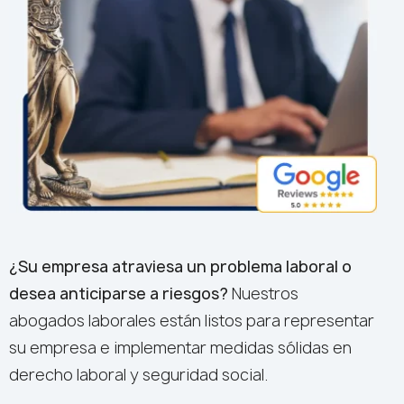
Chaux Jaramillo Abogados
5.0
powered by
G
o
o
g
l
e
review us on
¿Su empresa atraviesa un problema laboral o
desea anticiparse a riesgos?
Nuestros
abogados laborales están listos para representar
su empresa e implementar medidas sólidas en
derecho laboral y seguridad social.