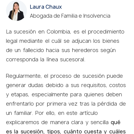
Chaux Jaramillo Abogados
Laura Chaux
5.0
powered by
G
o
o
g
l
e
Abogada de Familia e Insolvencia
review us on
La sucesión en Colombia, es el procedimiento
legal mediante el cuál se adjucan los bienes
de un fallecido hacia sus herederos según
corresponda la línea sucesoral.
Regularmente, el proceso de sucesión puede
generar dudas debido a sus requisitos, costos
y etapas, especialmente para quienes deben
enfrentarlo por primera vez tras la pérdida de
un familiar. Por ello, en este artículo
explicaremos de manera clara y sencilla
qué
es la sucesión, tipos, cuánto cuesta y cuáles