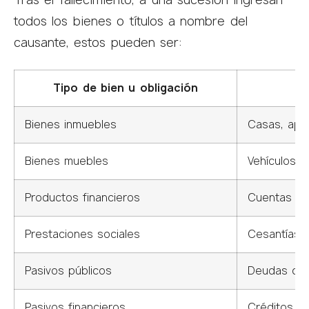
todos los bienes o títulos a nombre del
causante, estos pueden ser:
Tipo de bien u obligación
Bienes inmuebles
Casas, apar
Bienes muebles
Vehículos, 
Productos financieros
Cuentas de 
Prestaciones sociales
Cesantías, 
Pasivos públicos
Deudas con 
Pasivos financieros
Créditos, c