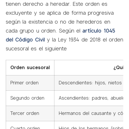
tienen derecho a heredar. Este orden es
excluyente y se aplica de forma progresiva
según la existencia o no de herederos en
cada grupo u orden. Según el
artículo 1045
del Código Civil
y la Ley 1934 de 2018 el orden
sucesoral es el siguiente
Orden sucesoral
¿Quié
Primer orden
Descendientes: hijos, nietos y b
Segundo orden
Ascendientes: padres, abuelo
Tercer orden
Hermanos del causante y cón
Cuarto orden
Hijos de los hermanos (sobrino